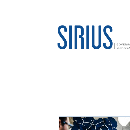
contato@siriusempresarial.com.br
41 3339-4994
Todos os posts
Arti