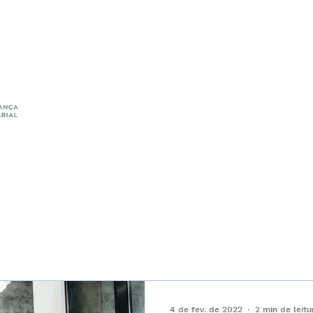
Início
Sobre
Sirius + Tax Group
gos
Notícias
4 de fev. de 2022
2 min de leitu